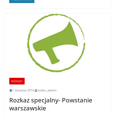
ROZKAZY
1 sierpnia 2016
hufiec_admin
Rozkaz specjalny- Powstanie
warszawskie