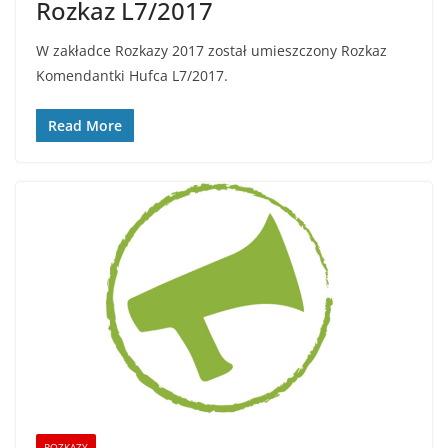
Rozkaz L7/2017
W zakładce Rozkazy 2017 został umieszczony Rozkaz
Komendantki Hufca L7/2017.
Read More
ROZKAZY