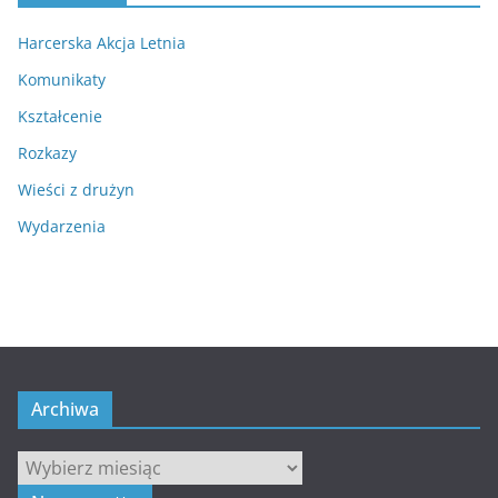
Harcerska Akcja Letnia
Komunikaty
Kształcenie
Rozkazy
Wieści z drużyn
Wydarzenia
Archiwa
Archiwa