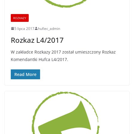
ROZKAZY
5 lipca 2017
hufiec_admin
Rozkaz L4/2017
W zakładce Rozkazy 2017 został umieszczony Rozkaz
Komendantki Hufca L4/2017.
Read More