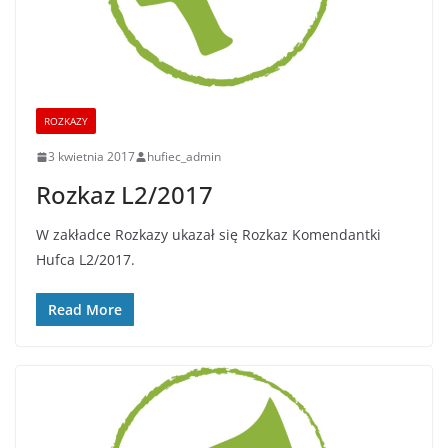
ROZKAZY
3 kwietnia 2017
hufiec_admin
Rozkaz L2/2017
W zakładce Rozkazy ukazał się Rozkaz Komendantki
Hufca L2/2017.
Read More