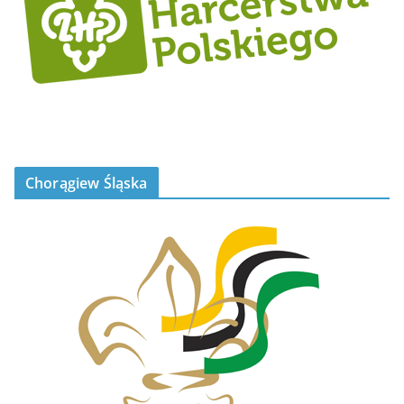
Chorągiew Śląska