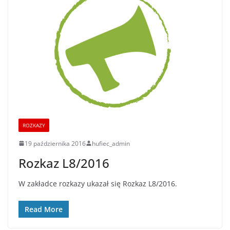
ROZKAZY
19 października 2016
hufiec_admin
Rozkaz L8/2016
W zakładce rozkazy ukazał się Rozkaz L8/2016.
Read More