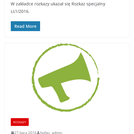
W zakładce rozkazy ukazał się Rozkaz specjalny
Ls1/2016.
Read More
ROZKAZY
27 lipca 2016
hufiec_admin