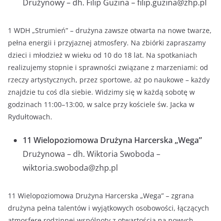
Drużynowy – dh. Filip Guzina –
filip.guzina@zhp.pl
1 WDH „Strumień” – drużyna zawsze otwarta na nowe twarze,
pełna energii i przyjaznej atmosfery. Na zbiórki zapraszamy
dzieci i młodzież w wieku od 10 do 18 lat. Na spotkaniach
realizujemy stopnie i sprawności związane z marzeniami: od
rzeczy artystycznych, przez sportowe, aż po naukowe – każdy
znajdzie tu coś dla siebie. Widzimy się w każdą sobotę w
godzinach 11:00–13:00, w salce przy kościele św. Jacka w
Rydułtowach.
11 Wielopoziomowa Drużyna Harcerska „Wega”
Drużynowa – dh. Wiktoria Swoboda –
wiktoria.swoboda@zhp.pl
11 Wielopoziomowa Drużyna Harcerska „Wega” – zgrana
drużyna pełna talentów i wyjątkowych osobowości, łączących
atmosferę rodzinnej wspólnoty z otwartością na nowych