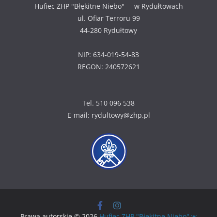
Hufiec ZHP "Błękitne Niebo" w Rydułtowach
ul. Ofiar Terroru 99
44-280 Rydułtowy
NIP: 634-019-54-83
REGON: 240572621
Tel. 510 096 538
E-mail:
rydultowy@zhp.pl
Prawa autorskie © 2026
Hufiec ZHP "Błękitne Niebo" w