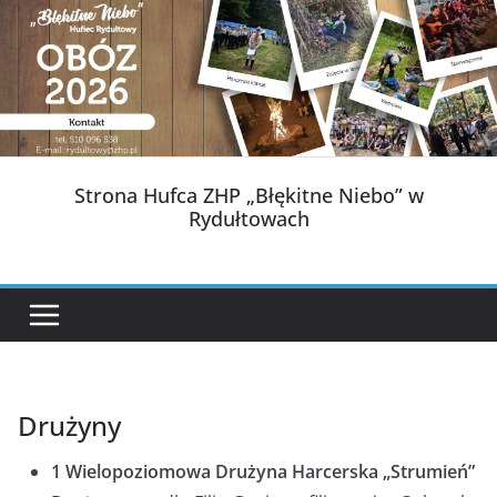
Przejdź
do
treści
Strona Hufca ZHP „Błękitne Niebo” w
Rydułtowach
Drużyny
1 Wielopoziomowa Drużyna Harcerska „Strumień”