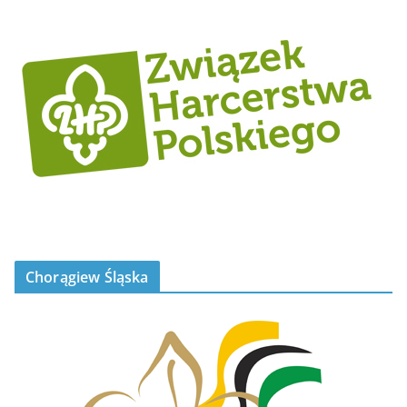
Chorągiew Śląska