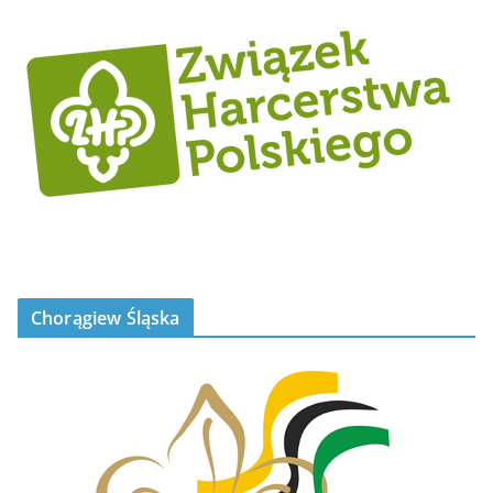
Chorągiew Śląska