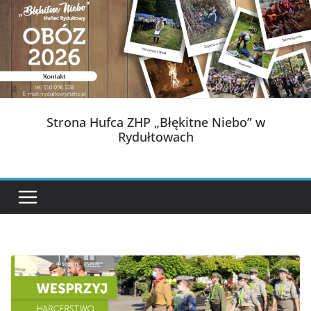
Przejdź
do
treści
Strona Hufca ZHP „Błękitne Niebo” w
Rydułtowach