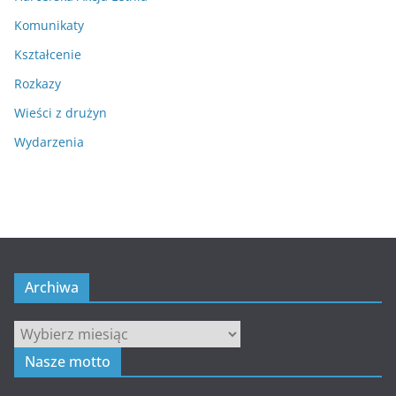
Komunikaty
Kształcenie
Rozkazy
Wieści z drużyn
Wydarzenia
Archiwa
Archiwa
Nasze motto