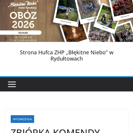
Przejdź
do
treści
Strona Hufca ZHP „Błękitne Niebo” w
Rydułtowach
WYDARZENIA
ZBIÓRKA KOMENDY