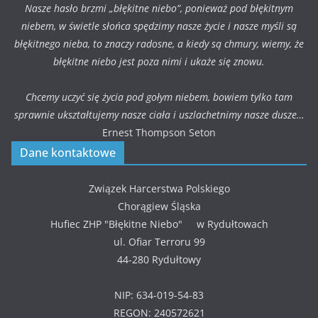
Nasze hasło brzmi „błękitne niebo”, ponieważ pod błękitnym
niebem, w świetle słońca spędzimy nasze życie i nasze myśli są
błękitnego nieba, to znaczy radosne, a kiedy są chmury, wiemy, że
błękitne niebo jest poza nimi i ukaże się znowu.
Chcemy uczyć się życia pod gołym niebem, bowiem tylko tam
sprawnie ukształtujemy nasze ciała i uszlachetnimy nasze dusze…
Ernest Thompson Seton
Dane kontaktowe
Związek Harcerstwa Polskiego
Chorągiew Śląska
Hufiec ZHP "Błękitne Niebo" w Rydułtowach
ul. Ofiar Terroru 99
44-280 Rydułtowy
NIP: 634-019-54-83
REGON: 240572621